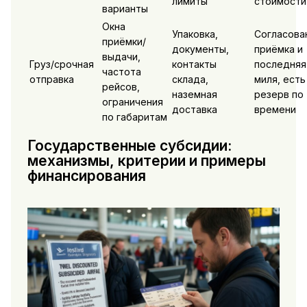
лимиты
стоимости
варианты
Окна
Упаковка,
Согласова
приёмки/
документы,
приёмка и
выдачи,
Груз/срочная
контакты
последняя
частота
отправка
склада,
миля, есть
рейсов,
наземная
резерв по
ограничения
доставка
времени
по габаритам
Государственные субсидии:
механизмы, критерии и примеры
финансирования