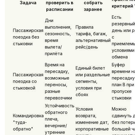
Задача
проверить в
собрать
критерий 
расписании
заранее
Есть
Дни
резервный
выполнения,
Правила
Пассажирская
день или 
сезонность,
тарифа, багаж,
поездка без
с
время
альтернативный
стыковки
приемлем
вылета/
рейс/день
условиями
прилёта
обмена
Время на
Буфер
Единый билет
пересадку,
времени н
Пассажирская
или раздельные
возможные
пересадку
поездка со
сегменты,
переносы,
план B при
стыковкой
условия при
разные
пропуске
сбоях
перевозчики
стыковки
Устойчивость
Условия
Можно
обратного
Командировка
возврата,
сдвинуть 
плеча,
"туда-
изменение дат,
без потер
вечерние/
обратно"
корпоративные
большей ч
утренние