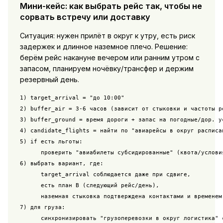
Мини-кейс: как выбрать рейс так, чтобы не
сорвать встречу или доставку
Ситуация: нужен прилёт в округ к утру, есть риск
задержек и длинное наземное плечо. Решение:
берём рейс накануне вечером или ранним утром с
запасом, планируем ночёвку/трансфер и держим
резервный день.
1) target_arrival = "до 10:00"

2) buffer_air = 3-6 часов (зависит от стыковки и частоты ре
3) buffer_ground = время дороги + запас на погодные/дор. ус
4) candidate_flights = найти по "авиарейсы в округ расписан
5) if есть льготы:

      проверить "авиабилеты субсидированные" (квота/условия
6) выбрать вариант, где:

      target_arrival соблюдается даже при сдвиге,

      есть план B (следующий рейс/день),

      наземная стыковка подтверждена контактами и временем

7) для груза:
