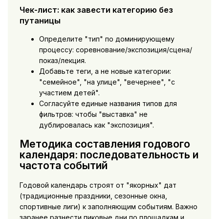
Чек-лист: как завести категорию без
путаницы
Определите "тип" по доминирующему
процессу: соревнование/экспозиция/сцена/
показ/лекция.
Добавьте теги, а не новые категории:
"семейное", "на улице", "вечернее", "с
участием детей".
Согласуйте единые названия типов для
фильтров: чтобы "выставка" не
дублировалась как "экспозиция".
Методика составления годового
календаря: последовательность и
частота событий
Годовой календарь строят от "якорных" дат
(традиционные праздники, сезонные окна,
спортивные лиги) к заполняющим событиям. Важно
заранее разнести пиковые дни по площадкам и