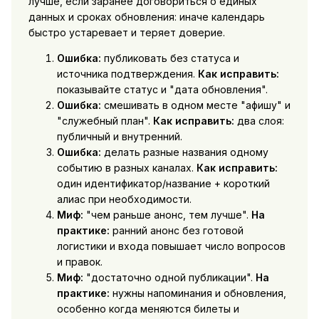
лучше, если заранее договориться о единых
данных и сроках обновления: иначе календарь
быстро устаревает и теряет доверие.
Ошибка:
публиковать без статуса и
источника подтверждения.
Как исправить:
показывайте статус и "дата обновления".
Ошибка:
смешивать в одном месте "афишу" и
"служебный план".
Как исправить:
два слоя:
публичный и внутренний.
Ошибка:
делать разные названия одному
событию в разных каналах.
Как исправить:
один идентификатор/название + короткий
алиас при необходимости.
Миф:
"чем раньше анонс, тем лучше".
На
практике:
ранний анонс без готовой
логистики и входа повышает число вопросов
и правок.
Миф:
"достаточно одной публикации".
На
практике:
нужны напоминания и обновления,
особенно когда меняются билеты и