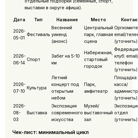
отдельные подборки (семейные, спорт,
выставки в округе афиша).
Дата
Тип
Название
Место
Контак
Весенний
Центральный
Оргкомите
2026-
Фестиваль
уикенд
парк, главная
email/теле
05-01
(анонс)
сцена
(уточнить)
Федерация
Набережная,
2026-
Забег на 5-10
клуб: email
Спорт
стартовый
06-14
км
телефон
городок
(уточнить)
Летний
Площадка:
2026-
концерт под
Парк,
касса/
Культура
07-10
открытым
амфитеатр
администр
небом
(уточнить)
2026-
Экспозиция
Музей/
Экспозици
08-
Выставка
современного
выставочный
отдел
03
искусства
зал
(уточнить)
Чек-лист: минимальный цикл