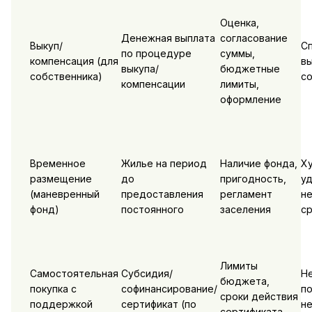
Оценка,
Денежная выплата
согласование
Выкуп/
Сп
по процедуре
суммы,
компенсация (для
вы
выкупа/
бюджетные
собственника)
со
компенсации
лимиты,
оформление
Временное
Жилье на период
Наличие фонда,
Ху
размещение
до
пригодность,
уд
(маневренный
предоставления
регламент
н
фонд)
постоянного
заселения
с
Лимиты
Самостоятельная
Субсидия/
Н
бюджета,
покупка с
софинансирование/
по
сроки действия
поддержкой
сертификат (по
н
сертификата,