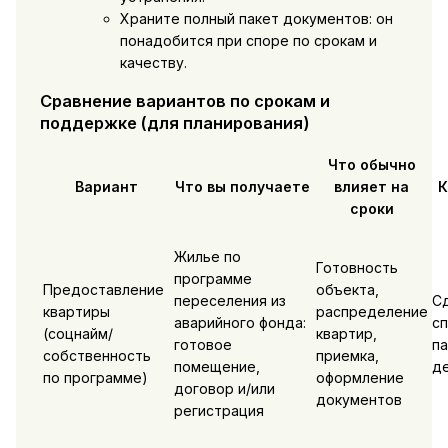
Храните полный пакет документов: он
понадобится при споре по срокам и
качеству.
Сравнение вариантов по срокам и
поддержке (для планирования)
Что обычно
Вариант
Что вы получаете
влияет на
К
сроки
Жилье по
Готовность
программе
Предоставление
объекта,
переселения из
Сд
квартиры
распределение
аварийного фонда:
сп
(соцнайм/
квартир,
готовое
п
собственность
приемка,
помещение,
д
по программе)
оформление
договор и/или
документов
регистрация